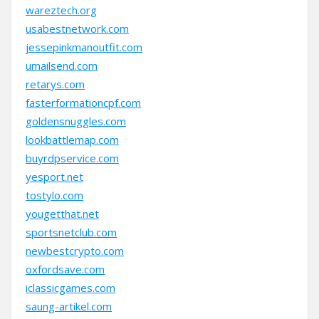
wareztech.org
usabestnetwork.com
jessepinkmanoutfit.com
umailsend.com
retarys.com
fasterformationcpf.com
goldensnuggles.com
lookbattlemap.com
buyrdpservice.com
yesport.net
tostylo.com
yougetthat.net
sportsnetclub.com
newbestcrypto.com
oxfordsave.com
iclassicgames.com
saung-artikel.com