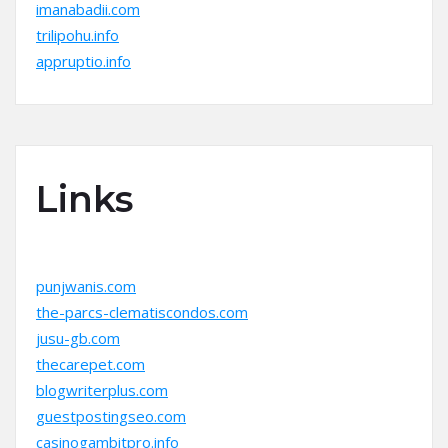
imanabadii.com
trilipohu.info
appruptio.info
Links
punjwanis.com
the-parcs-clematiscondos.com
jusu-gb.com
thecarepet.com
blogwriterplus.com
guestpostingseo.com
casinogambitpro.info