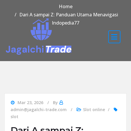
Home
Dari A sampai Z: Panduan Utama Menavigasi
Indopedia77
Mar 23, 2026
By
admin@jagalchi-trade.com
Slot online
slot
Dari A sampai Z: