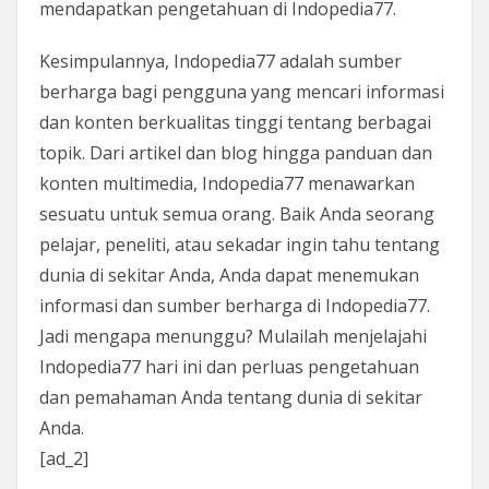
mendapatkan pengetahuan di Indopedia77.
Kesimpulannya, Indopedia77 adalah sumber
berharga bagi pengguna yang mencari informasi
dan konten berkualitas tinggi tentang berbagai
topik. Dari artikel dan blog hingga panduan dan
konten multimedia, Indopedia77 menawarkan
sesuatu untuk semua orang. Baik Anda seorang
pelajar, peneliti, atau sekadar ingin tahu tentang
dunia di sekitar Anda, Anda dapat menemukan
informasi dan sumber berharga di Indopedia77.
Jadi mengapa menunggu? Mulailah menjelajahi
Indopedia77 hari ini dan perluas pengetahuan
dan pemahaman Anda tentang dunia di sekitar
Anda.
[ad_2]