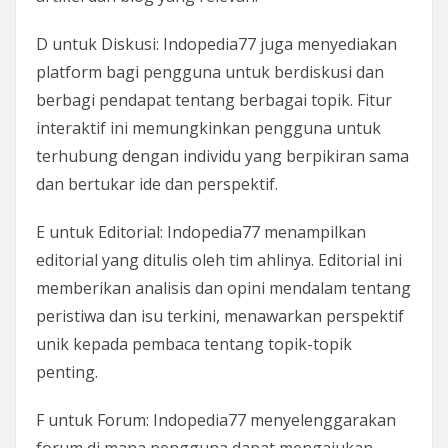
D untuk Diskusi: Indopedia77 juga menyediakan
platform bagi pengguna untuk berdiskusi dan
berbagi pendapat tentang berbagai topik. Fitur
interaktif ini memungkinkan pengguna untuk
terhubung dengan individu yang berpikiran sama
dan bertukar ide dan perspektif.
E untuk Editorial: Indopedia77 menampilkan
editorial yang ditulis oleh tim ahlinya. Editorial ini
memberikan analisis dan opini mendalam tentang
peristiwa dan isu terkini, menawarkan perspektif
unik kepada pembaca tentang topik-topik
penting.
F untuk Forum: Indopedia77 menyelenggarakan