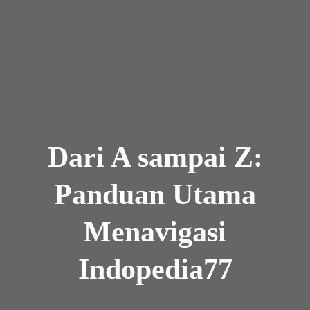
Skip to the content
Dari A sampai Z:
Panduan Utama
Menavigasi
Indopedia77