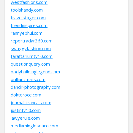
westfashions.com
toolshandy.com
travelstager.com
trendinspires.com
rannyephul.com
reportradar360.com
swaggyfashion.com
taraftariumtv10.com
questionquery.com
bodybuildinglegend.com
brilliant-nails.com
dandr-photography.com
dokteroce.com
journal-francais.com
justintv10.com
lawyerule.com
mediamingleseaco.com