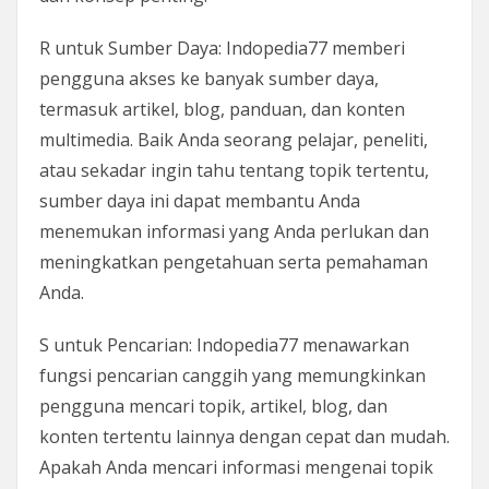
R untuk Sumber Daya: Indopedia77 memberi
pengguna akses ke banyak sumber daya,
termasuk artikel, blog, panduan, dan konten
multimedia. Baik Anda seorang pelajar, peneliti,
atau sekadar ingin tahu tentang topik tertentu,
sumber daya ini dapat membantu Anda
menemukan informasi yang Anda perlukan dan
meningkatkan pengetahuan serta pemahaman
Anda.
S untuk Pencarian: Indopedia77 menawarkan
fungsi pencarian canggih yang memungkinkan
pengguna mencari topik, artikel, blog, dan
konten tertentu lainnya dengan cepat dan mudah.
Apakah Anda mencari informasi mengenai topik