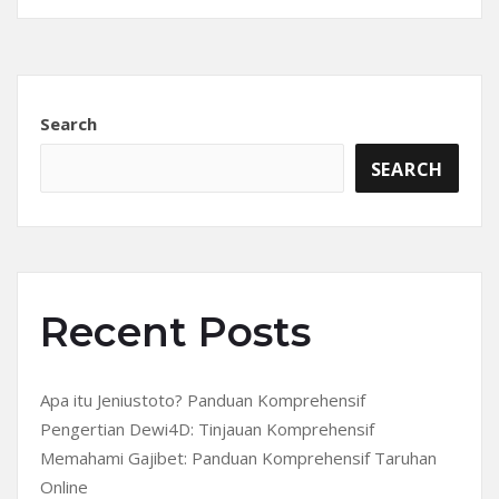
Search
SEARCH
Recent Posts
Apa itu Jeniustoto? Panduan Komprehensif
Pengertian Dewi4D: Tinjauan Komprehensif
Memahami Gajibet: Panduan Komprehensif Taruhan
Online