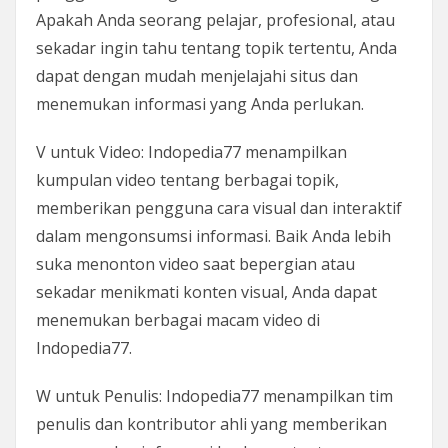
Apakah Anda seorang pelajar, profesional, atau
sekadar ingin tahu tentang topik tertentu, Anda
dapat dengan mudah menjelajahi situs dan
menemukan informasi yang Anda perlukan.
V untuk Video: Indopedia77 menampilkan
kumpulan video tentang berbagai topik,
memberikan pengguna cara visual dan interaktif
dalam mengonsumsi informasi. Baik Anda lebih
suka menonton video saat bepergian atau
sekadar menikmati konten visual, Anda dapat
menemukan berbagai macam video di
Indopedia77.
W untuk Penulis: Indopedia77 menampilkan tim
penulis dan kontributor ahli yang memberikan