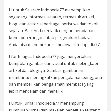
H untuk Sejarah: Indopedia77 menampilkan
segudang informasi sejarah, termasuk artikel,
blog, dan editorial berbagai peristiwa dan tokoh
sejarah. Baik Anda tertarik dengan peradaban
kuno, peperangan, atau pergerakan budaya,
Anda bisa menemukan semuanya di Indopedia77.
I for Images: Indopedia77 juga menyertakan
kumpulan gambar dan visual untuk melengkapi
artikel dan blognya. Gambar-gambar ini
membantu meningkatkan pengalaman pengguna
dan memberikan pengalaman membaca yang
lebih mendalam dan menarik.
J untuk Jurnal: Indopedia77 menampung
kumpulan jurnal dan makalah penelitian tentang