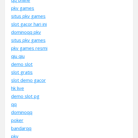
qq online
pkv games
situs pkv games
slot gacor hari ini
dominoqq pkv
situs pkv games
pkv games resmi
qiu qiu
demo slot
slot gratis
slot demo gacor
hk live
demo slot pg
qq
dominoqq
poker
bandarqq
pkv