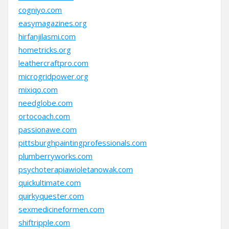
cogniyo.com
easymagazines.org
hirfanjilasmi.com
hometricks.org
leathercraftpro.com
microgridpower.org
mixiqo.com
needglobe.com
ortocoach.com
passionawe.com
pittsburghpaintingprofessionals.com
plumberryworks.com
psychoterapiawioletanowak.com
quickultimate.com
quirkyquester.com
sexmedicineformen.com
shiftripple.com