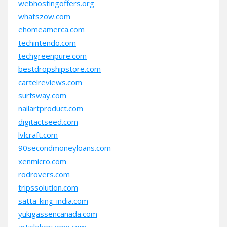
webhostingoffers.org
whatszow.com
ehomeamerca.com
techintendo.com
techgreenpure.com
bestdropshipstore.com
cartelreviews.com
surfsway.com
nailartproduct.com
digitactseed.com
lvlcraft.com
90secondmoneyloans.com
xenmicro.com
rodrovers.com
tripssolution.com
satta-king-india.com
yukigassencanada.com