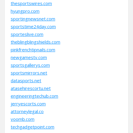
thesportswires.com
hyungpro.com
sportingnewsnet.com
sportstime24day.com
sporteslive.com
theblingblingshields.com
pinkfrenchtipnails.com
newgamestv.com
sportsgallerys.com
sportsmirrors.net
datasports.net
atasehirescortu.net
engineeringtechub.com
jerryescorts.com
attorneylegal.co
voomb.com
techgadgetpoint.com