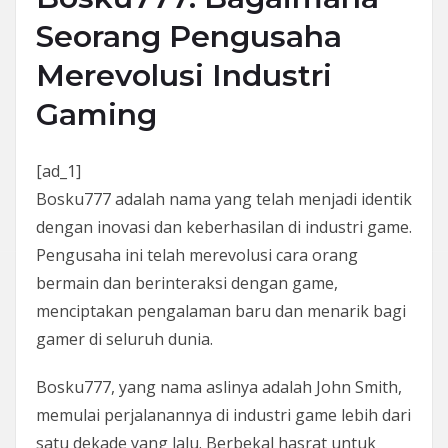
Seorang Pengusaha
Merevolusi Industri
Gaming
[ad_1]
Bosku777 adalah nama yang telah menjadi identik
dengan inovasi dan keberhasilan di industri game.
Pengusaha ini telah merevolusi cara orang
bermain dan berinteraksi dengan game,
menciptakan pengalaman baru dan menarik bagi
gamer di seluruh dunia.
Bosku777, yang nama aslinya adalah John Smith,
memulai perjalanannya di industri game lebih dari
satu dekade yang lalu. Berbekal hasrat untuk