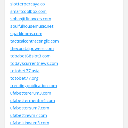
slotterpercaya.co
smartcoolbox.com
sohanjitfinances.com
soulfulhousemusic.net
sparklooms.com
tacticalcontractingllc.com
thecapitalpowers.com
tobabet88slot3.com
todayscurrentnews.com
totobet77.asia
totobet77.org
trendingpublication.com
ufabettererum3.com
ufabettermentm4.com
ufabettersum7.com
ufabettinwm7.com
ufabettinwum3.com