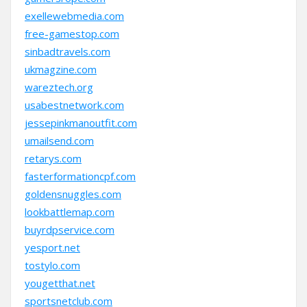
exellewebmedia.com
free-gamestop.com
sinbadtravels.com
ukmagzine.com
wareztech.org
usabestnetwork.com
jessepinkmanoutfit.com
umailsend.com
retarys.com
fasterformationcpf.com
goldensnuggles.com
lookbattlemap.com
buyrdpservice.com
yesport.net
tostylo.com
yougetthat.net
sportsnetclub.com