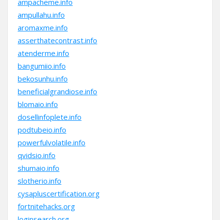
ampacheme.info
ampullahu.info
aromaxme.info
asserthatecontrast.info
atenderme.info
bangumiio.info
bekosunhu.info
beneficialgrandiose.info
blomaio.info
dosellinfoplete.info
podtubeio.info
powerfulvolatile.info
qvidsio.info
shumaio.info
slotherio.info
cysapluscertification.org
fortnitehacks.org
loginsearch.org