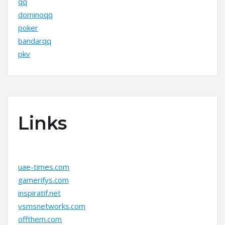
qq
dominoqq
poker
bandarqq
pkv
Links
uae-times.com
gamerifys.com
inspiratif.net
vsmsnetworks.com
offthem.com