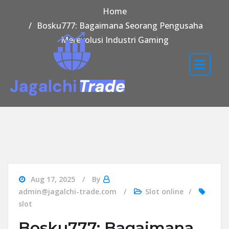
Home
Bosku777: Bagaimana Seorang Pengusaha
Merevolusi Industri Gaming
Aug 17, 2025
By
admin@jagalchi-trade.com
Slot online
slot
Bosku777: Bagaimana