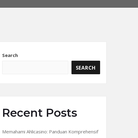
Search
SEARCH
Recent Posts
Memahami Ahlicasino: Panduan Komprehensif