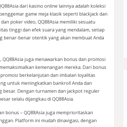
88Asia dari kasino online lainnya adalah koleksi
penggemar game meja klasik seperti blackjack dan
ot dan poker video, QQ88Asia memiliki sesuatu
tas tinggi dan efek suara yang mendalam, setiap
 benar-benar otentik yang akan membuat Anda
m, QQ88Asia juga menawarkan bonus dan promosi
 memaksimalkan kemenangan mereka. Dari bonus
promosi berkelanjutan dan imbalan loyalitas
ang untuk meningkatkan bankroll Anda dan
 besar. Dengan turnamen dan jackpot reguler
sar selalu dijangkau di QQ88Asia.
dan bonus – QQ88Asia juga memprioritaskan
gan. Platform ini mudah dinavigasi, dengan