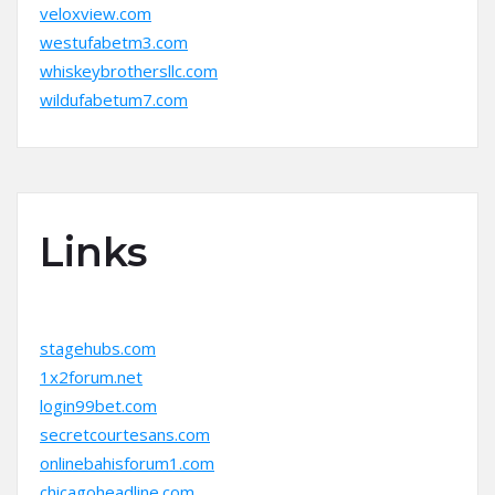
veloxview.com
westufabetm3.com
whiskeybrothersllc.com
wildufabetum7.com
Links
stagehubs.com
1x2forum.net
login99bet.com
secretcourtesans.com
onlinebahisforum1.com
chicagoheadline.com