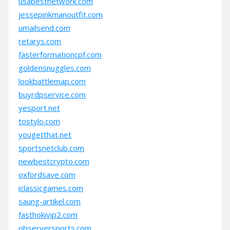
usabestnetwork.com
jessepinkmanoutfit.com
umailsend.com
retarys.com
fasterformationcpf.com
goldensnuggles.com
lookbattlemap.com
buyrdpservice.com
yesport.net
tostylo.com
yougetthat.net
sportsnetclub.com
newbestcrypto.com
oxfordsave.com
iclassicgames.com
saung-artikel.com
fasthokivip2.com
observersports.com