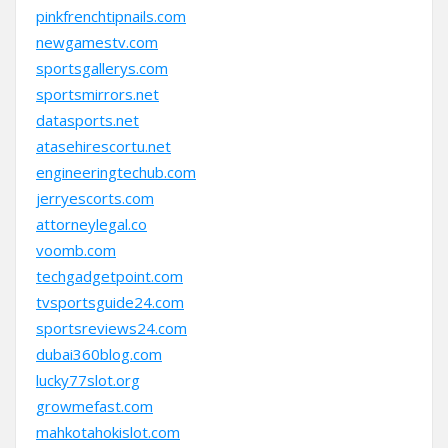
pinkfrenchtipnails.com
newgamestv.com
sportsgallerys.com
sportsmirrors.net
datasports.net
atasehirescortu.net
engineeringtechub.com
jerryescorts.com
attorneylegal.co
voomb.com
techgadgetpoint.com
tvsportsguide24.com
sportsreviews24.com
dubai360blog.com
lucky77slot.org
growmefast.com
mahkotahokislot.com