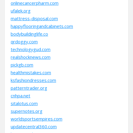
onlinecancerpharm.com
ufalek.org
mattress-disposal.com
happyflooringandcabinets.com
bodybuildinglife.co
qrdoggy.com
technologygud.com
realshocknews.com
pickgb.com
healthmistakes.com
ksfashiondresses.com
patterntrader.org
cnhpa.net
sitalotus.com
supernotes.org
worldsportsempires.com
updatecentral360.com