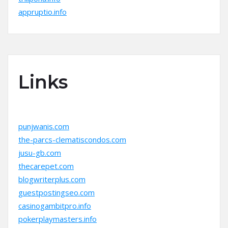
appruptio.info
Links
punjwanis.com
the-parcs-clematiscondos.com
jusu-gb.com
thecarepet.com
blogwriterplus.com
guestpostingseo.com
casinogambitpro.info
pokerplaymasters.info