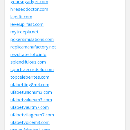
gearsngadget.com
hireseodoctor.com
lapsfit.com
levelup-fast.com
mytreepla.net
pokersimulations.com
replicamanufactory.net
rezultate-loto.info
splendifulous.com
sportsrecords4u.com
topceleberites.com
ufabetting8m4.com
ufabetunionum3.com
ufabetvalueum3.com
ufabetvaultm7.com
ufabetvillageum7.com
ufabetvoicem3.com
waveufabetm4.com