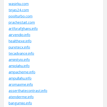
wasirku.com
tejas24.com
poolturbo.com
prachestait.com
artforafghans.info
airvendio.info
healthexe.info
puretecx.info
tecadvance.info
aminityio.info
amiolahu.info
ampacheme.info
ampullahu.info
aromaxme.info
asserthatecontrast.info
atenderme.info
bangumiio.info