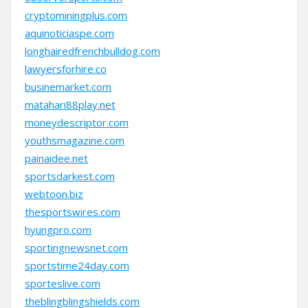
cryptominingplus.com
aquinoticiaspe.com
longhairedfrenchbulldog.com
lawyersforhire.co
businemarket.com
matahari88play.net
moneydescriptor.com
youthsmagazine.com
painaidee.net
sportsdarkest.com
webtoon.biz
thesportswires.com
hyungpro.com
sportingnewsnet.com
sportstime24day.com
sporteslive.com
theblingblingshields.com