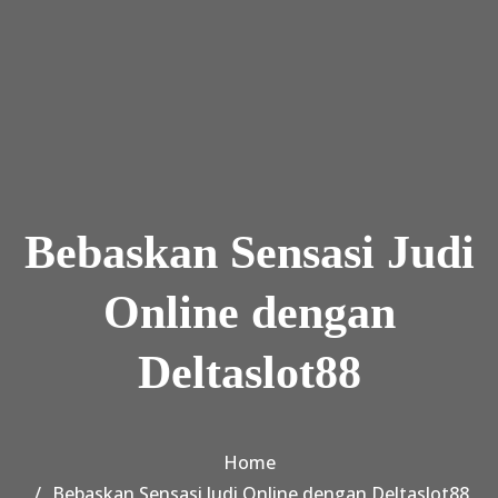
Skip to the content
Bebaskan Sensasi Judi
Online dengan
Deltaslot88
Home
Bebaskan Sensasi Judi Online dengan Deltaslot88