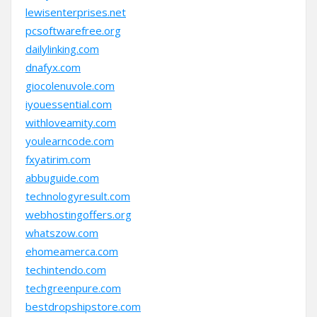
lewisenterprises.net
pcsoftwarefree.org
dailylinking.com
dnafyx.com
giocolenuvole.com
iyouessential.com
withloveamity.com
youlearncode.com
fxyatirim.com
abbuguide.com
technologyresult.com
webhostingoffers.org
whatszow.com
ehomeamerca.com
techintendo.com
techgreenpure.com
bestdropshipstore.com