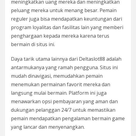
meningkatkan uang mereka dan meningkatkan
peluang mereka untuk menang besar. Pemain
reguler juga bisa mendapatkan keuntungan dari
program loyalitas dan fasilitas lain yang memberi
penghargaan kepada mereka karena terus
bermain di situs ini.
Daya tarik utama lainnya dari Deltaslot88 adalah
antarmukanya yang ramah pengguna. Situs ini
mudah dinavigasi, memudahkan pemain
menemukan permainan favorit mereka dan
langsung mulai bermain. Platform ini juga
menawarkan opsi pembayaran yang aman dan
dukungan pelanggan 24/7 untuk memastikan
pemain mendapatkan pengalaman bermain game
yang lancar dan menyenangkan.