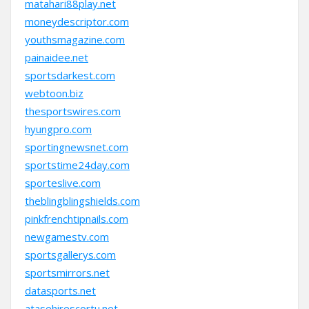
matahari88play.net
moneydescriptor.com
youthsmagazine.com
painaidee.net
sportsdarkest.com
webtoon.biz
thesportswires.com
hyungpro.com
sportingnewsnet.com
sportstime24day.com
sporteslive.com
theblingblingshields.com
pinkfrenchtipnails.com
newgamestv.com
sportsgallerys.com
sportsmirrors.net
datasports.net
atasehirescortu.net