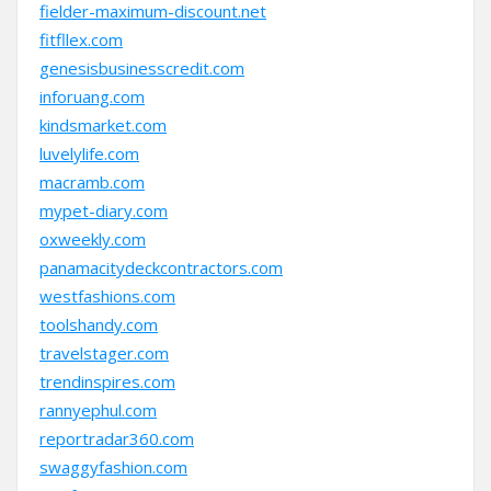
fielder-maximum-discount.net
fitfllex.com
genesisbusinesscredit.com
inforuang.com
kindsmarket.com
luvelylife.com
macramb.com
mypet-diary.com
oxweekly.com
panamacitydeckcontractors.com
westfashions.com
toolshandy.com
travelstager.com
trendinspires.com
rannyephul.com
reportradar360.com
swaggyfashion.com