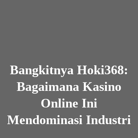
Skip to the content
Bangkitnya Hoki368:
Bagaimana Kasino
Online Ini
Mendominasi Industri