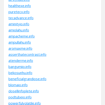
healthexe.info
puretecx.info
tecadvance.info
aminityio.info
amiolahu.info
ampacheme.info
ampullahu.info
aromaxme.info
asserthatecontrast.info
atenderme.info
bangumiio.info
bekosunhu.info
beneficialgrandiose.info
blomaio.info
dosellinfoplete.info
podtubeio.info
powerfulvolatile.info