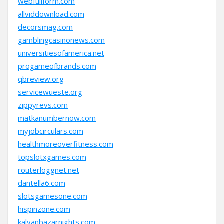
webfullform.com
allviddownload.com
decorsmag.com
gamblingcasinonews.com
universitiesofamerica.net
progameofbrands.com
qbreview.org
servicewueste.org
zippyrevs.com
matkanumbernow.com
myjobcirculars.com
healthmoreoverfitness.com
topslotxgames.com
routerloggnet.net
dantella6.com
slotsgamesone.com
hispinzone.com
kalyanbazarnights.com