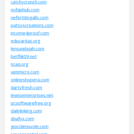
catchycrunch.com
nofaphub.com
nefertitingalls.com
patsyscreations.com
income4proof.com
educaritas.org
lensajelajah.com
betflik09.net
ncaq.org
xenmicro.com
onlineshopera.com
dartyfresh.com
lewisenterprises.net
pcsoftwarefree.org
dailylinking.com
dnafyx.com
giocolenuvole.com