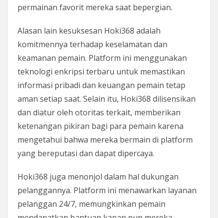
permainan favorit mereka saat bepergian.
Alasan lain kesuksesan Hoki368 adalah
komitmennya terhadap keselamatan dan
keamanan pemain. Platform ini menggunakan
teknologi enkripsi terbaru untuk memastikan
informasi pribadi dan keuangan pemain tetap
aman setiap saat. Selain itu, Hoki368 dilisensikan
dan diatur oleh otoritas terkait, memberikan
ketenangan pikiran bagi para pemain karena
mengetahui bahwa mereka bermain di platform
yang bereputasi dan dapat dipercaya.
Hoki368 juga menonjol dalam hal dukungan
pelanggannya. Platform ini menawarkan layanan
pelanggan 24/7, memungkinkan pemain
mendapatkan bantuan kapan pun mereka