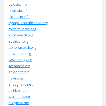
qvidsio.info
shumaio.info
slotherio.info
cysapluscertification.org
fortnitehacks.org
loginsearch.org
aodecor.org
donorsmatch.org
nowtimes.org
casinoeing.org
livemocha.biz
streetlife.biz
hyves.biz
enoughinfo.net
pinhive.net
warnabet.net
bollym4u.me