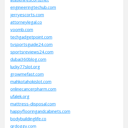
engineeringtechub.com
jerryescorts.com
attorneylegal.co
voomb.com
techgadgetpoint.com
tvsportsguide24.com
sportsreviews24.com
dubai360blog.com
lucky77slot.org
growmefast.com
mahkotahokislot.com
onlinecancerpharm.com
ufalek.org
mattress-disposal.com
happyflooringandcabinets.com
bodybuildinglife.co
qrdoggy.com