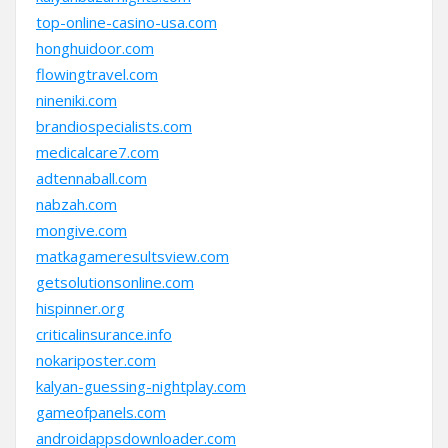
top-online-casino-usa.com
honghuidoor.com
flowingtravel.com
nineniki.com
brandiospecialists.com
medicalcare7.com
adtennaball.com
nabzah.com
mongive.com
matkagameresultsview.com
getsolutionsonline.com
hispinner.org
criticalinsurance.info
nokariposter.com
kalyan-guessing-nightplay.com
gameofpanels.com
androidappsdownloader.com