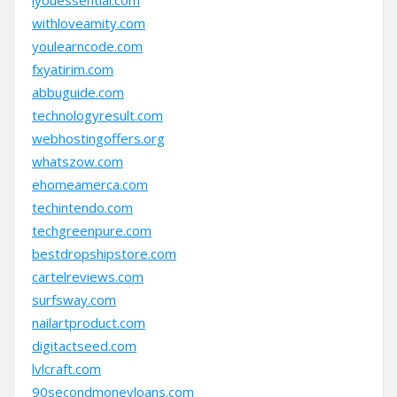
iyouessential.com
withloveamity.com
youlearncode.com
fxyatirim.com
abbuguide.com
technologyresult.com
webhostingoffers.org
whatszow.com
ehomeamerca.com
techintendo.com
techgreenpure.com
bestdropshipstore.com
cartelreviews.com
surfsway.com
nailartproduct.com
digitactseed.com
lvlcraft.com
90secondmoneyloans.com