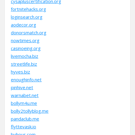
cysapluscertification.org
fortnitehacks.org
loginsearch.org
aodecor.org
donorsmatch.org
nowtimes.org
casinoeing.org
livemocha.biz
streetlife.biz
hyves.biz
enoughinfo.net
pinhive.net
warnabet.net
bollym4u.me
bolly2tollyblog.me
pandaclub.me
flyttevask.io
byhous.com