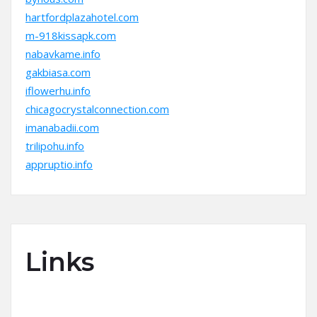
hartfordplazahotel.com
m-918kissapk.com
nabavkame.info
gakbiasa.com
iflowerhu.info
chicagocrystalconnection.com
imanabadii.com
trilipohu.info
appruptio.info
Links