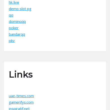
hk live
demo slot pg
qq
dominoqq
poker
bandarqq
pkv
Links
uae-times.com
gamerifys.com
inspiratif.net