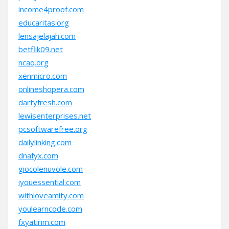
income4proof.com
educaritas.org
lensajelajah.com
betflik09.net
ncaq.org
xenmicro.com
onlineshopera.com
dartyfresh.com
lewisenterprises.net
pcsoftwarefree.org
dailylinking.com
dnafyx.com
giocolenuvole.com
iyouessential.com
withloveamity.com
youlearncode.com
fxyatirim.com