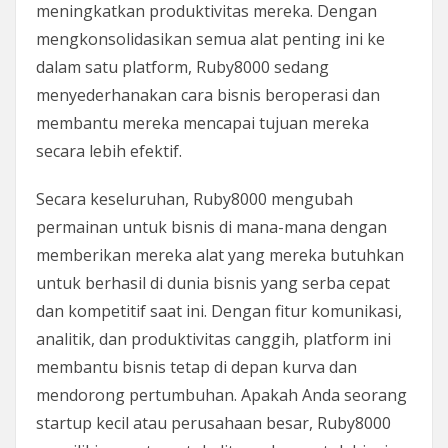
meningkatkan produktivitas mereka. Dengan
mengkonsolidasikan semua alat penting ini ke
dalam satu platform, Ruby8000 sedang
menyederhanakan cara bisnis beroperasi dan
membantu mereka mencapai tujuan mereka
secara lebih efektif.
Secara keseluruhan, Ruby8000 mengubah
permainan untuk bisnis di mana-mana dengan
memberikan mereka alat yang mereka butuhkan
untuk berhasil di dunia bisnis yang serba cepat
dan kompetitif saat ini. Dengan fitur komunikasi,
analitik, dan produktivitas canggih, platform ini
membantu bisnis tetap di depan kurva dan
mendorong pertumbuhan. Apakah Anda seorang
startup kecil atau perusahaan besar, Ruby8000