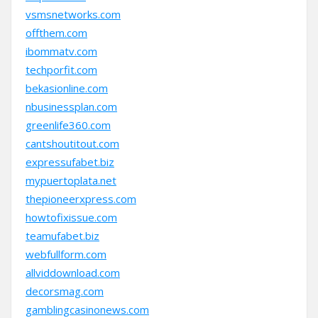
vsmsnetworks.com
offthem.com
ibommatv.com
techporfit.com
bekasionline.com
nbusinessplan.com
greenlife360.com
cantshoutitout.com
expressufabet.biz
mypuertoplata.net
thepioneerxpress.com
howtofixissue.com
teamufabet.biz
webfullform.com
allviddownload.com
decorsmag.com
gamblingcasinonews.com