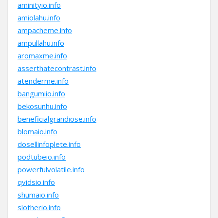
aminityio.info
amiolahu.info
ampacheme.info
ampullahu.info
aromaxme.info
asserthatecontrast.info
atenderme.info
bangumiio.info
bekosunhu.info
beneficialgrandiose.info
blomaio.info
dosellinfoplete.info
podtubeio.info
powerfulvolatile.info
qvidsio.info
shumaio.info
slotherio.info