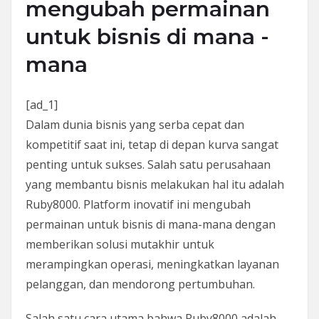
mengubah permainan
untuk bisnis di mana -
mana
[ad_1]
Dalam dunia bisnis yang serba cepat dan
kompetitif saat ini, tetap di depan kurva sangat
penting untuk sukses. Salah satu perusahaan
yang membantu bisnis melakukan hal itu adalah
Ruby8000. Platform inovatif ini mengubah
permainan untuk bisnis di mana-mana dengan
memberikan solusi mutakhir untuk
merampingkan operasi, meningkatkan layanan
pelanggan, dan mendorong pertumbuhan.
Salah satu cara utama bahwa Ruby8000 adalah