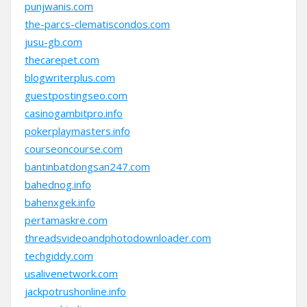
punjwanis.com
the-parcs-clematiscondos.com
jusu-gb.com
thecarepet.com
blogwriterplus.com
guestpostingseo.com
casinogambitpro.info
pokerplaymasters.info
courseoncourse.com
bantinbatdongsan247.com
bahednog.info
bahenxgek.info
pertamaskre.com
threadsvideoandphotodownloader.com
techgiddy.com
usalivenetwork.com
jackpotrushonline.info