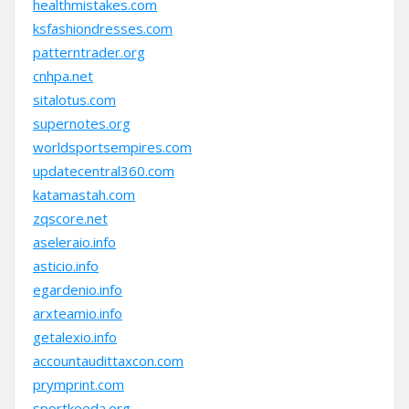
healthmistakes.com
ksfashiondresses.com
patterntrader.org
cnhpa.net
sitalotus.com
supernotes.org
worldsportsempires.com
updatecentral360.com
katamastah.com
zqscore.net
aseleraio.info
asticio.info
egardenio.info
arxteamio.info
getalexio.info
accountaudittaxcon.com
prymprint.com
sportkeeda.org