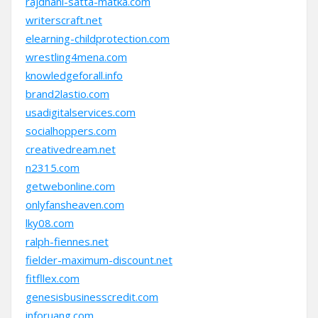
rajdhani-satta-matka.com
writerscraft.net
elearning-childprotection.com
wrestling4mena.com
knowledgeforall.info
brand2lastio.com
usadigitalservices.com
socialhoppers.com
creativedream.net
n2315.com
getwebonline.com
onlyfansheaven.com
lky08.com
ralph-fiennes.net
fielder-maximum-discount.net
fitfllex.com
genesisbusinesscredit.com
inforuang.com