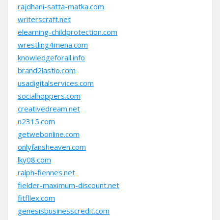
rajdhani-satta-matka.com
writerscraft.net
elearning-childprotection.com
wrestling4mena.com
knowledgeforall.info
brand2lastio.com
usadigitalservices.com
socialhoppers.com
creativedream.net
n2315.com
getwebonline.com
onlyfansheaven.com
lky08.com
ralph-fiennes.net
fielder-maximum-discount.net
fitfllex.com
genesisbusinesscredit.com