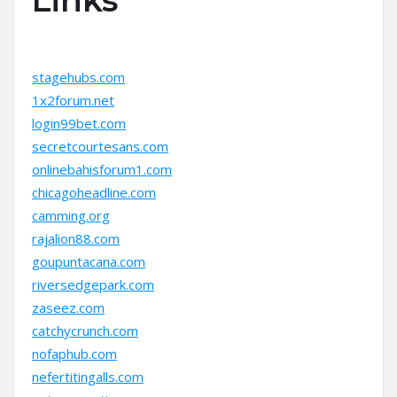
Links
stagehubs.com
1x2forum.net
login99bet.com
secretcourtesans.com
onlinebahisforum1.com
chicagoheadline.com
camming.org
rajalion88.com
goupuntacana.com
riversedgepark.com
zaseez.com
catchycrunch.com
nofaphub.com
nefertitingalls.com