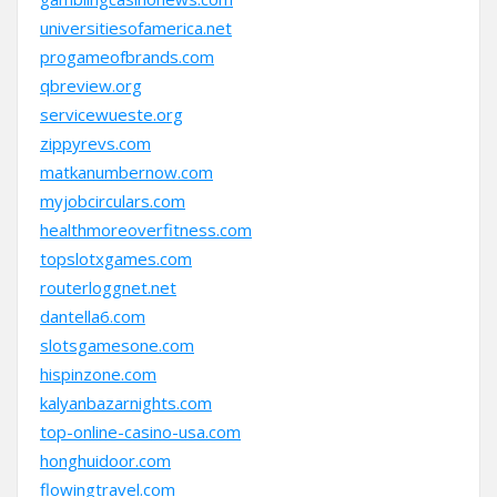
universitiesofamerica.net
progameofbrands.com
qbreview.org
servicewueste.org
zippyrevs.com
matkanumbernow.com
myjobcirculars.com
healthmoreoverfitness.com
topslotxgames.com
routerloggnet.net
dantella6.com
slotsgamesone.com
hispinzone.com
kalyanbazarnights.com
top-online-casino-usa.com
honghuidoor.com
flowingtravel.com