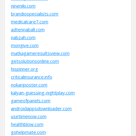
nineniki.com
brandiospecialists.com
medicalcare7.com
adtennaball.com
nabzah.com
mongive.com
matkagameresultsview.com
getsolutionsonline.com
hispinner.org
criticalinsurance.info
nokariposter.com
kalyan-guessing-nightplay.com
gameofpanels.com
androidappsdownloader.com
usetimenow.com
healthblow.com
gohelpmate.com