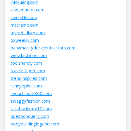
inforuang.com
kindsmarket.com
luvelylife.com
macramb.com
mypet-diary.com
oxweekly.com
panamacitydeckcontractors.com
westfashions.com
toolshandy.com
travelstager.com
trendinspires.com
rannyephul.com
reportradar360.com
swaggyfashion.com
taraftariumtv10.com
questionquery.com
bodybuildinglegend.com