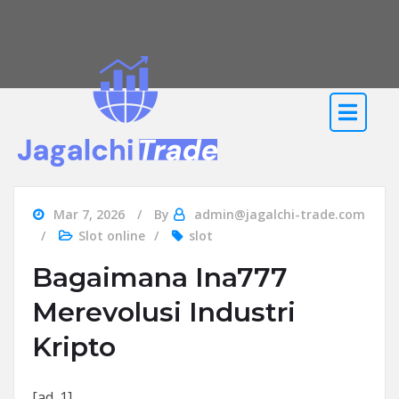
Mar 7, 2026
By
admin@jagalchi-trade.com
Slot online
slot
Bagaimana Ina777
Merevolusi Industri
Kripto
[ad_1]