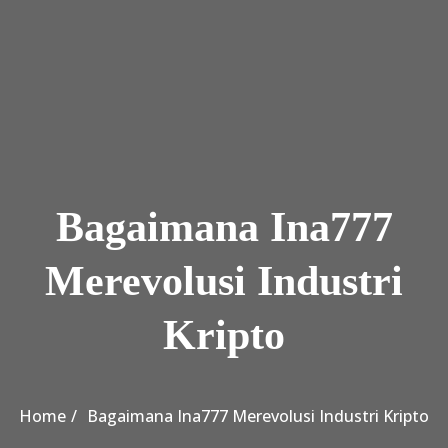
Skip to the content
Bagaimana Ina777
Merevolusi Industri
Kripto
Home
Bagaimana Ina777 Merevolusi Industri Kripto