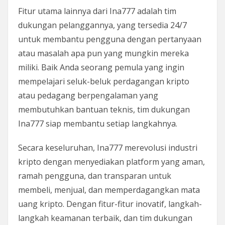
Fitur utama lainnya dari Ina777 adalah tim
dukungan pelanggannya, yang tersedia 24/7
untuk membantu pengguna dengan pertanyaan
atau masalah apa pun yang mungkin mereka
miliki. Baik Anda seorang pemula yang ingin
mempelajari seluk-beluk perdagangan kripto
atau pedagang berpengalaman yang
membutuhkan bantuan teknis, tim dukungan
Ina777 siap membantu setiap langkahnya.
Secara keseluruhan, Ina777 merevolusi industri
kripto dengan menyediakan platform yang aman,
ramah pengguna, dan transparan untuk
membeli, menjual, dan memperdagangkan mata
uang kripto. Dengan fitur-fitur inovatif, langkah-
langkah keamanan terbaik, dan tim dukungan