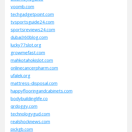
voomb.com
techgadgetpoint.com
tvsportsguide24.com
sportsreviews24.com
dubai360blog.com
lucky77slot.org
growmefast.com
mahkotahokislot.com
onlinecancerpharm.com
ufalek.org
mattress-disposal.com
happyflooringandcabinets.com
bodybuildinglife.co
qrdoggy.com
technologygud.com
realshocknews.com
pickgb.com