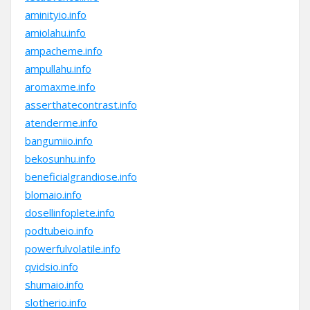
aminityio.info
amiolahu.info
ampacheme.info
ampullahu.info
aromaxme.info
asserthatecontrast.info
atenderme.info
bangumiio.info
bekosunhu.info
beneficialgrandiose.info
blomaio.info
dosellinfoplete.info
podtubeio.info
powerfulvolatile.info
qvidsio.info
shumaio.info
slotherio.info