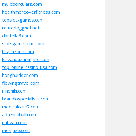
myjobcirculars.com
healthmoreoverfitness.com
topslotxgames.com
routerloggnet.net
dantella6.com
slotsgamesone.com
hispinzone.com
kalyanbazarnights.com
top-online-casino-usa.com
honghuidoor.com
flowingtravel.com
nineniki.com
brandiospecialists.com
medicalcare7.com
adtennaball.com
nabzah.com
mongive.com