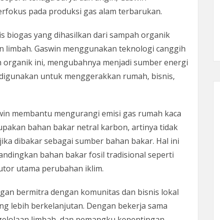
fokus pada produksi gas alam terbarukan.
is biogas yang dihasilkan dari sampah organik
dan limbah. Gaswin menggunakan teknologi canggih
rganik ini, mengubahnya menjadi sumber energi
 digunakan untuk menggerakkan rumah, bisnis,
win membantu mengurangi emisi gas rumah kaca
akan bahan bakar netral karbon, artinya tidak
ika dibakar sebagai sumber bahan bakar. Hal ini
ndingkan bahan bakar fosil tradisional seperti
utor utama perubahan iklim.
ngan bermitra dengan komunitas dan bisnis lokal
ang lebih berkelanjutan. Dengan bekerja sama
gelolaan limbah, dan pemangku kepentingan