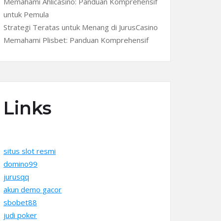
Memahami Ahlicasino: Panduan Komprehensif
untuk Pemula
Strategi Teratas untuk Menang di JurusCasino
Memahami Plisbet: Panduan Komprehensif
Links
situs slot resmi
domino99
jurusqq
akun demo gacor
sbobet88
judi poker