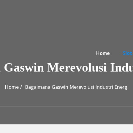
Primary Menu
Home
Slot
Gaswin Merevolusi Indu
Home
Bagaimana Gaswin Merevolusi Industri Energi