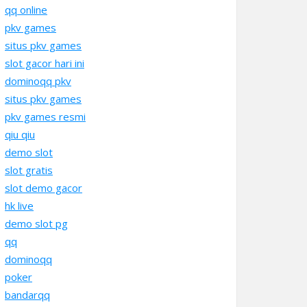
qq online
pkv games
situs pkv games
slot gacor hari ini
dominoqq pkv
situs pkv games
pkv games resmi
qiu qiu
demo slot
slot gratis
slot demo gacor
hk live
demo slot pg
qq
dominoqq
poker
bandarqq