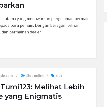
barkan
line utama yang menawarkan pengalaman bermain
ada para pemain. Dengan beragam pilihan
, dan permainan dealer
ine Terbaik untuk Hiburan yang Mendebarkan
ade.com
Slot online
slot
Tumi123: Melihat Lebih
e yang Enigmatis