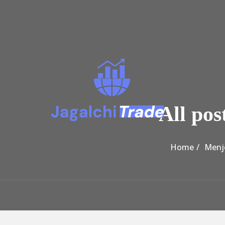
Skip to the content
All pos
Home
Menj