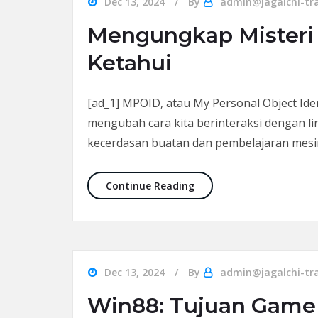
Dec 13, 2024
By
admin@jagalchi-tr
Mengungkap Misteri
Ketahui
[ad_1] MPOID, atau My Personal Object Iden
mengubah cara kita berinteraksi dengan l
kecerdasan buatan dan pembelajaran mesin
Mengungkap Misteri MPO
Continue Reading
Dec 13, 2024
By
admin@jagalchi-tr
Win88: Tujuan Game 