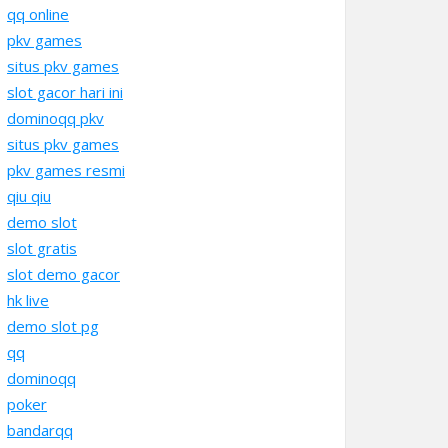
qq online
pkv games
situs pkv games
slot gacor hari ini
dominoqq pkv
situs pkv games
pkv games resmi
qiu qiu
demo slot
slot gratis
slot demo gacor
hk live
demo slot pg
qq
dominoqq
poker
bandarqq