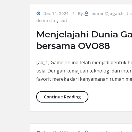
Dec 14, 2024
By
admin@jagalchi-tr
demo slot
,
slot
Menjelajahi Dunia G
bersama OVO88
[ad_1] Game online telah menjadi bentuk h
usia. Dengan kemajuan teknologi dan inte
favorit mereka dari kenyamanan rumah m
Menjelajahi Dunia Game
Continue Reading