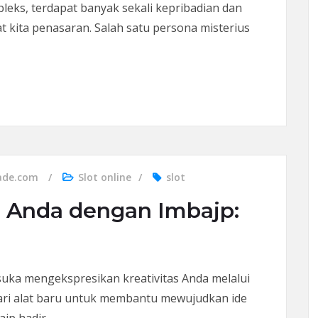
pleks, terdapat banyak sekali kepribadian dan
 kita penasaran. Salah satu persona misterius
123: Melihat Lebih Dekat Persona Online yang Enigmatis
ade.com
Slot online
slot
s Anda dengan Imbajp:
uka mengekspresikan kreativitas Anda melalui
ri alat baru untuk membantu mewujudkan ide