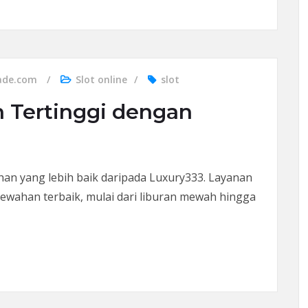
ade.com
Slot online
slot
Tertinggi dengan
ihan yang lebih baik daripada Luxury333. Layanan
wahan terbaik, mulai dari liburan mewah hingga
tinggi dengan Luxury333