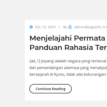
Dec 15, 2024
By
admin@jagalchi-tr
Menjelajahi Permata
Panduan Rahasia Ter
[ad_1] Jepang adalah negara yang terkena
dan pemandangan alamnya yang menakjubka
bersejarah di Kyoto, tidak ada kekurangan 
Menjelajahi Permata Te
Continue Reading