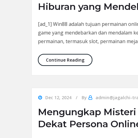
Hiburan yang Mende
[ad_1] Win88 adalah tujuan permainan on
game yang mendebarkan dan mendalam kep
permainan, termasuk slot, permainan meja
Win88: Tujuan Game Onl
Continue Reading
Dec 12, 2024
By
admin@jagalchi-tr
Mengungkap Misteri 
Dekat Persona Onlin