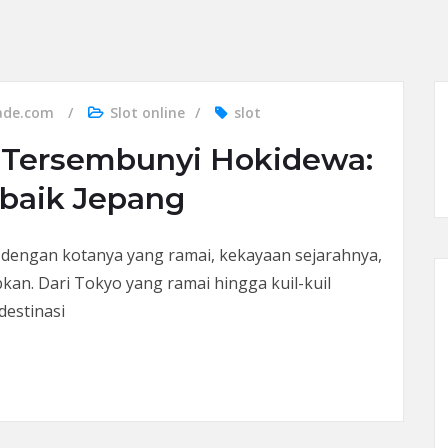
ade.com
Slot online
slot
 Tersembunyi Hokidewa:
baik Jepang
l dengan kotanya yang ramai, kekayaan sejarahnya,
n. Dari Tokyo yang ramai hingga kuil-kuil
destinasi
rsembunyi Hokidewa: Panduan Rahasia Terbaik Jepang