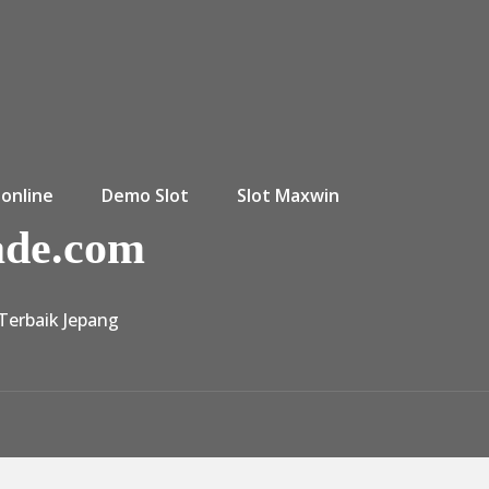
 online
Demo Slot
Slot Maxwin
ade.com
Terbaik Jepang