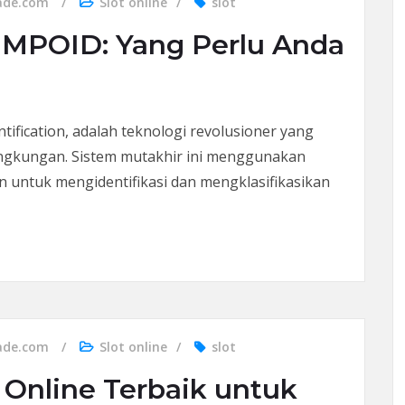
ade.com
Slot online
slot
 MPOID: Yang Perlu Anda
tification, adalah teknologi revolusioner yang
ingkungan. Sistem mutakhir ini menggunakan
 untuk mengidentifikasi dan mengklasifikasikan
ID: Yang Perlu Anda Ketahui
ade.com
Slot online
slot
Online Terbaik untuk