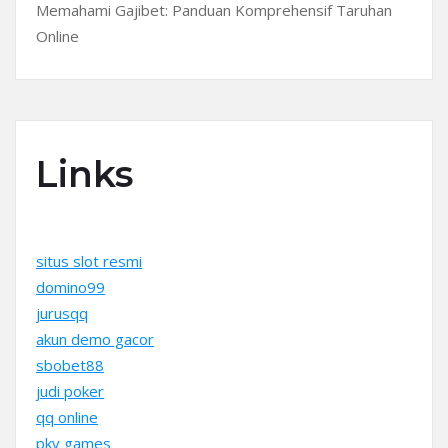
Memahami Gajibet: Panduan Komprehensif Taruhan
Online
Links
situs slot resmi
domino99
jurusqq
akun demo gacor
sbobet88
judi poker
qq online
pkv games