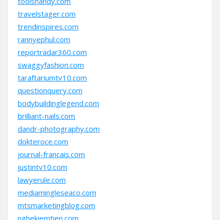
toolshandy.com
travelstager.com
trendinspires.com
rannyephul.com
reportradar360.com
swaggyfashion.com
taraftariumtv10.com
questionquery.com
bodybuildinglegend.com
brilliant-nails.com
dandr-photography.com
dokteroce.com
journal-francais.com
justintv10.com
lawyerule.com
mediamingleseaco.com
mtsmarketingblog.com
nghekiemtien.com