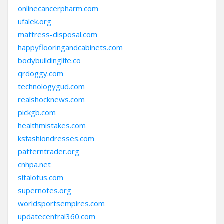
onlinecancerpharm.com
ufalek.org
mattress-disposal.com
happyflooringandcabinets.com
bodybuildinglife.co
qrdoggy.com
technologygud.com
realshocknews.com
pickgb.com
healthmistakes.com
ksfashiondresses.com
patterntrader.org
cnhpa.net
sitalotus.com
supernotes.org
worldsportsempires.com
updatecentral360.com