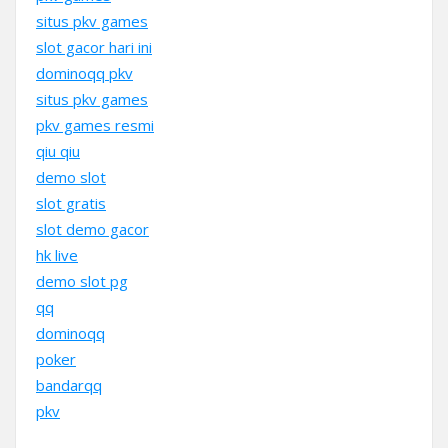
situs pkv games
slot gacor hari ini
dominoqq pkv
situs pkv games
pkv games resmi
qiu qiu
demo slot
slot gratis
slot demo gacor
hk live
demo slot pg
qq
dominoqq
poker
bandarqq
pkv