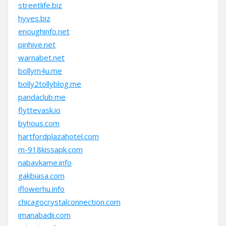
streetlife.biz
hyves.biz
enoughinfo.net
pinhive.net
warnabet.net
bollym4u.me
bolly2tollyblog.me
pandaclub.me
flyttevask.io
byhous.com
hartfordplazahotel.com
m-918kissapk.com
nabavkame.info
gakbiasa.com
iflowerhu.info
chicagocrystalconnection.com
imanabadii.com