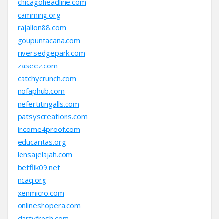
chicagoheadline.com
camming.org
rajalion88.com
goupuntacana.com
riversedgepark.com
zaseez.com
catchycrunch.com
nofaphub.com
nefertitingalls.com
patsyscreations.com
income4proof.com
educaritas.org
lensajelajah.com
betflik09.net
ncaq.org
xenmicro.com
onlineshopera.com
dartyfresh.com