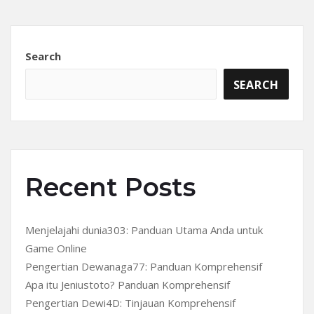
Search
SEARCH
Recent Posts
Menjelajahi dunia303: Panduan Utama Anda untuk
Game Online
Pengertian Dewanaga77: Panduan Komprehensif
Apa itu Jeniustoto? Panduan Komprehensif
Pengertian Dewi4D: Tinjauan Komprehensif