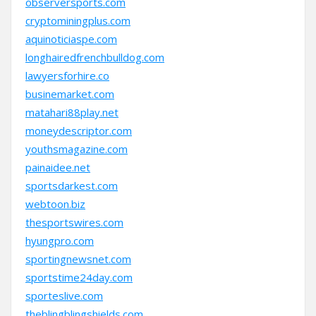
observersports.com
cryptominingplus.com
aquinoticiaspe.com
longhairedfrenchbulldog.com
lawyersforhire.co
businemarket.com
matahari88play.net
moneydescriptor.com
youthsmagazine.com
painaidee.net
sportsdarkest.com
webtoon.biz
thesportswires.com
hyungpro.com
sportingnewsnet.com
sportstime24day.com
sporteslive.com
theblingblingshields.com