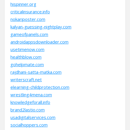
hispinner.org
criticalinsurance.info
nokariposter.com
kalyan-guessing-nightplay.com
gameofpanels.com
androidappsdownloader.com
usetimenow.com
healthblow.com
gohelpmate.com
rajdhani-satta-matka.com
writerscraft.net
elearning-childprotection.com
wrestling4mena.com
knowledgeforall.info
brand2lastio.com
usadigitalservices.com
socialhoppers.com