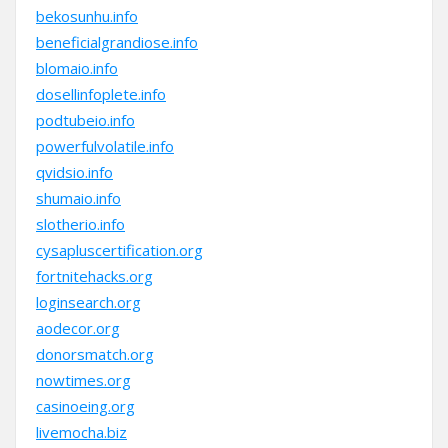
bekosunhu.info
beneficialgrandiose.info
blomaio.info
dosellinfoplete.info
podtubeio.info
powerfulvolatile.info
qvidsio.info
shumaio.info
slotherio.info
cysapluscertification.org
fortnitehacks.org
loginsearch.org
aodecor.org
donorsmatch.org
nowtimes.org
casinoeing.org
livemocha.biz