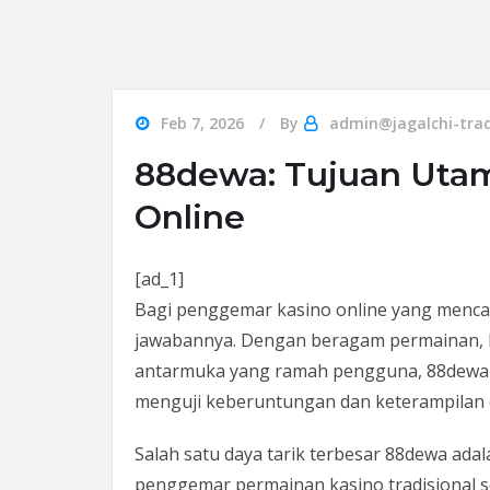
Feb 7, 2026
By
admin@jagalchi-tra
88dewa: Tujuan Uta
Online
[ad_1]
Bagi penggemar kasino online yang menca
jawabannya. Dengan beragam permainan, l
antarmuka yang ramah pengguna, 88dewa a
menguji keberuntungan dan keterampilan d
Salah satu daya tarik terbesar 88dewa ada
penggemar permainan kasino tradisional se