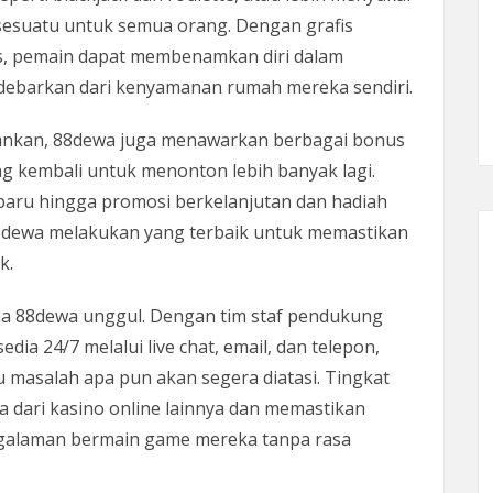
 sesuatu untuk semua orang. Dengan grafis
us, pemain dapat membenamkan diri dalam
ndebarkan dari kenyamanan rumah mereka sendiri.
sankan, 88dewa juga menawarkan berbagai bonus
 kembali untuk menonton lebih banyak lagi.
baru hingga promosi berkelanjutan dan hadiah
88dewa melakukan yang terbaik untuk memastikan
k.
na 88dewa unggul. Dengan tim staf pendukung
a 24/7 melalui live chat, email, dan telepon,
 masalah apa pun akan segera diatasi. Tingkat
dari kasino online lainnya dan memastikan
galaman bermain game mereka tanpa rasa