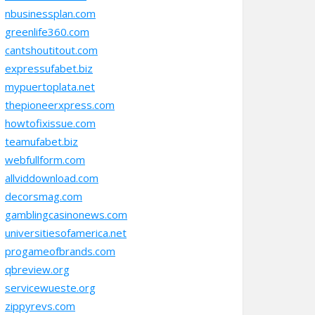
nbusinessplan.com
greenlife360.com
cantshoutitout.com
expressufabet.biz
mypuertoplata.net
thepioneerxpress.com
howtofixissue.com
teamufabet.biz
webfullform.com
allviddownload.com
decorsmag.com
gamblingcasinonews.com
universitiesofamerica.net
progameofbrands.com
qbreview.org
servicewueste.org
zippyrevs.com